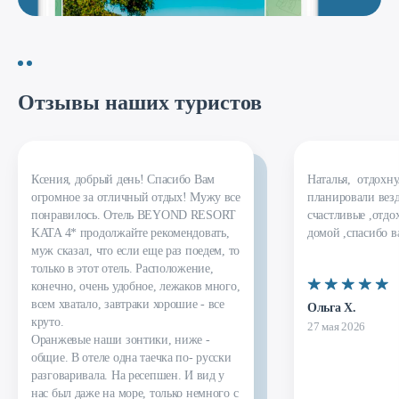
Отзывы наших туристов
Ксения, добрый день! Спасибо Вам 
Наталья,  отдохну
огромное за отличный отдых! Мужу все 
планировали везд
понравилось. Отель BEYOND RESORT 
счастливые ,отдо
KATA 4* продолжайте рекомендовать, 
домой ,спасибо в
муж сказал, что если еще раз поедем, то 
только в этот отель. Расположение, 
конечно, очень удобное, лежаков много, 
всем хватало, завтраки хорошие - все 
Ольга Х.
круто. 

27 мая 2026
Оранжевые наши зонтики, ниже - 
общие. В отеле одна таечка по- русски 
разговаривала. На ресепшен. И вид у 
нас был даже на море, только немного с 